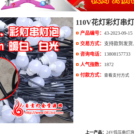
110V花灯彩灯
LED串灯泡
产品编号：
43-2023-09-15
交易方式：
支持款到发货
咨询电话：
13808157733
人气指数：
1872
付款方式：
查看支付方式
上一产品：
24V低压串灯